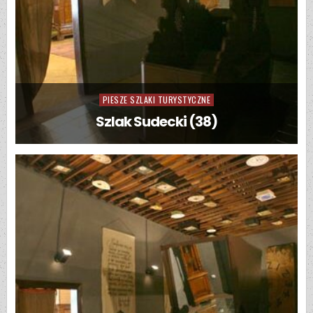
Posted
PIESZE SZLAKI TURYSTYCZNE
in
Szlak Sudecki (38)