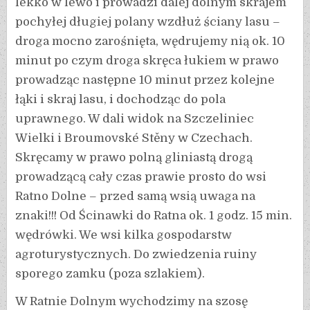
lekko w lewo i prowadzi dalej dolnym skrajem
pochyłej długiej polany wzdłuż ściany lasu –
droga mocno zarośnięta, wędrujemy nią ok. 10
minut po czym droga skręca łukiem w prawo
prowadząc następne 10 minut przez kolejne
łąki i skraj lasu, i dochodząc do pola
uprawnego. W dali widok na Szczeliniec
Wielki i Broumovské Stěny w Czechach.
Skręcamy w prawo polną gliniastą drogą
prowadzącą cały czas prawie prosto do wsi
Ratno Dolne – przed samą wsią uwaga na
znaki!!! Od Ścinawki do Ratna ok. 1 godz. 15 min.
wędrówki. We wsi kilka gospodarstw
agroturystycznych. Do zwiedzenia ruiny
sporego zamku (poza szlakiem).
W Ratnie Dolnym wychodzimy na szosę