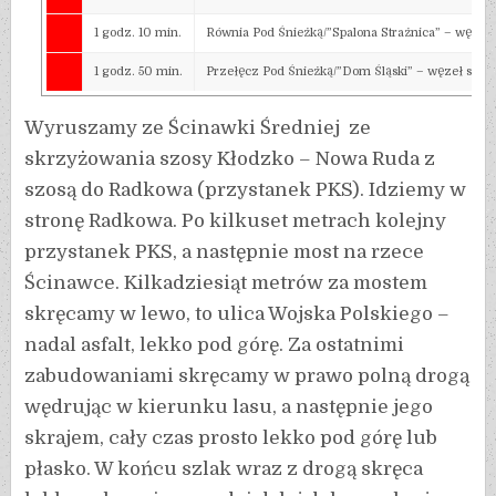
1 godz. 10 min.
Równia Pod Śnieżką/”Spalona Strażnica” – węzeł
1 godz. 50 min.
Przełęcz Pod Śnieżką/”Dom Śląski” – węzeł szla
Wyruszamy ze Ścinawki Średniej ze
skrzyżowania szosy Kłodzko – Nowa Ruda z
szosą do Radkowa (przystanek PKS). Idziemy w
stronę Radkowa. Po kilkuset metrach kolejny
przystanek PKS, a następnie most na rzece
Ścinawce. Kilkadziesiąt metrów za mostem
skręcamy w lewo, to ulica Wojska Polskiego –
nadal asfalt, lekko pod górę. Za ostatnimi
zabudowaniami skręcamy w prawo polną drogą
wędrując w kierunku lasu, a następnie jego
skrajem, cały czas prosto lekko pod górę lub
płasko. W końcu szlak wraz z drogą skręca