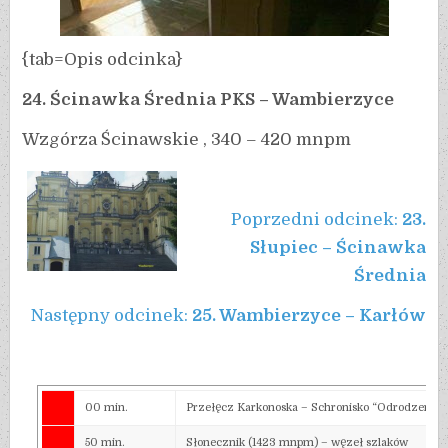
{tab=Opis odcinka}
24. Ścinawka Średnia PKS – Wambierzyce
Wzgórza Ścinawskie , 340 – 420 mnpm
Poprzedni odcinek:
23.
Słupiec – Ścinawka
Średnia
Następny odcinek:
25. Wambierzyce – Karłów
00 min.
Przełęcz Karkonoska – Schronisko “Odrodzenie”
50 min.
Słonecznik (1423 mnpm) – węzeł szlaków