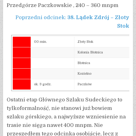
Przedgórze Paczkowskie , 240 – 360 mnpm
Poprzedni odcinek:
38. Lądek Zdrój – Złoty
Stok
00 min.
Złoty Stok
Kolonia Błotnica
Błotnica
Kozielno
ok. 3 godz.
Paczków
Ostatni etap Głównego Szlaku Sudeckiego to
tylkoformalność, nie stanowi już bowiem
szlaku górskiego, a najwyższe wzniesienie na
trasie nie sięga nawet 400 mnpm. Nie
przeszedłem tego odcinka osobiście, lecz z