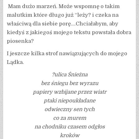
Mam dużo marzeń. Może wspomnę o takim
malutkim które długo już “leży? i czeka na
właściwą dla siebie porę….Chciałabym, aby
kiedyś z jakiegoś mojego tekstu powstała dobra
piosenka?
I jeszcze kilka strof nawiązujących do mojego
Lądka.
?ulica Śnieżna
bez śniegu bez wyrazu
papiery wzbijane przez wiatr
ptaki niepoukładane
odwieczny sen tych
co za murem
na chodniku czasem odgłos
kroków