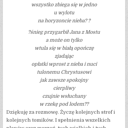
wszystko zbiega się w jedno
u wylotu
na horyzoncie nieba? ?
?śnieg przygarbił Jana z Mostu
a może on tylko
wtula się w białą opończę
zjadając
opłatki wprost z nieba i nuci
tulonemu Chrystusowi
jak zawsze spokojny
cierpliwy
czujnie wsłuchany
w rzekę pod lodem??
Dziękuję za rozmowę. Życzę kolejnych strof i
kolejnych tomików. I spełnienia wszelkich