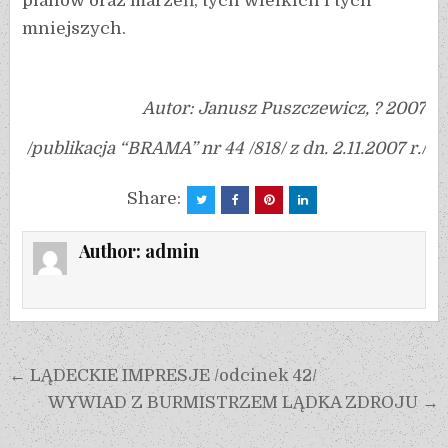
planów oraz marzeń, tych wielkich i tych
mniejszych.
Autor: Janusz Puszczewicz, ? 2007
/publikacja “BRAMA” nr 44 /818/ z dn. 2.11.2007 r./
Share:
Author:
admin
← LĄDECKIE IMPRESJE /odcinek 42/
WYWIAD Z BURMISTRZEM LĄDKA ZDROJU →