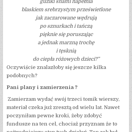
guziki snami napełnia
blaskiem srebrzystym prześwietlone
jak zaczarowane wędrują
po sznurkach i tańczą
pięknie się poruszając
a jednak marzną trochę
i tęsknią
do ciepła różowych dzieci?”
Oczywiście znalazłoby się jeszcze kilka
podobnych?
Pani plany i zamierzenia ?
Zamierzam wydać swój trzeci tomik wierszy,
materiał czeka już zresztą od wielu lat. Nawet
poczyniłam pewne kroki, żeby zdobyć
fundusze na ten cel, chociaż przyznam że to