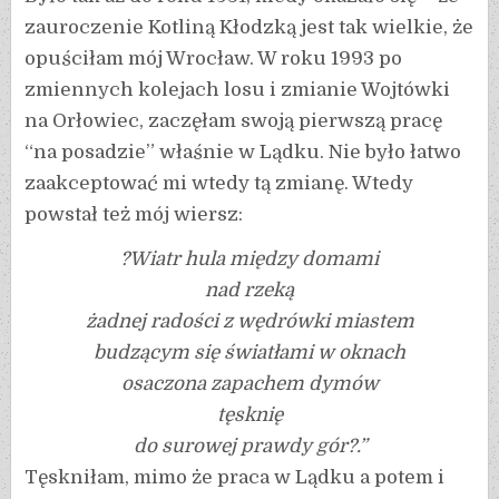
zauroczenie Kotliną Kłodzką jest tak wielkie, że
opuściłam mój Wrocław. W roku 1993 po
zmiennych kolejach losu i zmianie Wojtówki
na Orłowiec, zaczęłam swoją pierwszą pracę
“na posadzie” właśnie w Lądku. Nie było łatwo
zaakceptować mi wtedy tą zmianę. Wtedy
powstał też mój wiersz:
?Wiatr hula między domami
nad rzeką
żadnej radości z wędrówki miastem
budzącym się światłami w oknach
osaczona zapachem dymów
tęsknię
do surowej prawdy gór?.”
Tęskniłam, mimo że praca w Lądku a potem i