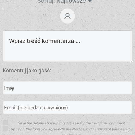
Sortuj:
Najnowsze
Komentuj jako gość:
Save the details above in this browser for the next time I comment
By using this form you agree with the storage and handling of your data by