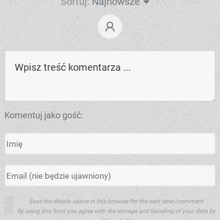
Sortuj:
Najnowsze
Komentuj jako gość:
Save the details above in this browser for the next time I comment
By using this form you agree with the storage and handling of your data by