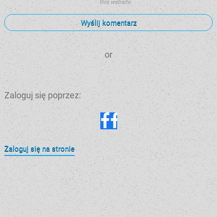
this website
Wyślij komentarz
or
Zaloguj się poprzez:
Zaloguj się na stronie