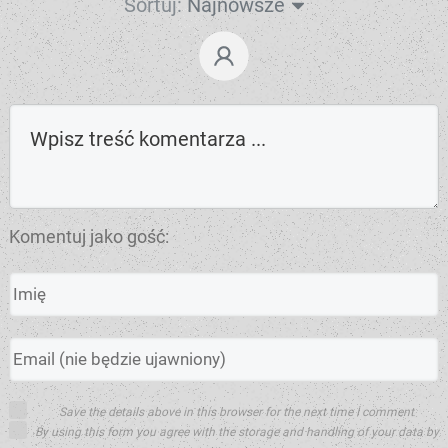
Sortuj:
Najnowsze
Komentuj jako gość:
Save the details above in this browser for the next time I comment
By using this form you agree with the storage and handling of your data by