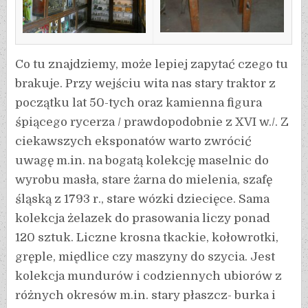
Co tu znajdziemy, może lepiej zapytać czego tu
brakuje. Przy wejściu wita nas stary traktor z
początku lat 50-tych oraz kamienna figura
śpiącego rycerza / prawdopodobnie z XVI w./. Z
ciekawszych eksponatów warto zwrócić
uwagę m.in. na bogatą kolekcję maselnic do
wyrobu masła, stare żarna do mielenia, szafę
śląską z 1793 r., stare wózki dziecięce. Sama
kolekcja żelazek do prasowania liczy ponad
120 sztuk. Liczne krosna tkackie, kołowrotki,
gręple, międlice czy maszyny do szycia. Jest
kolekcja mundurów i codziennych ubiorów z
różnych okresów m.in. stary płaszcz- burka i