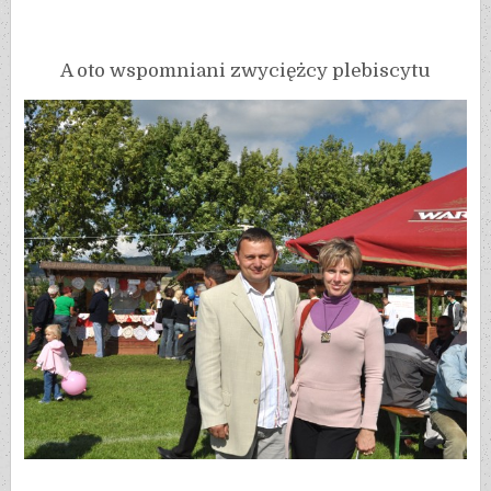
A oto wspomniani zwyciężcy plebiscytu