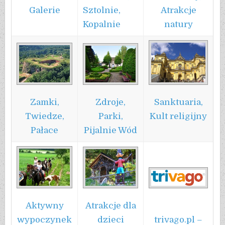
Galerie
Atrakcje
Sztolnie,
natury
Kopalnie
Zamki,
Sanktuaria,
Zdroje,
Twiedze,
Kult religijny
Parki,
Pałace
Pijalnie Wód
Aktywny
Atrakcje dla
wypoczynek
dzieci
trivago.pl –