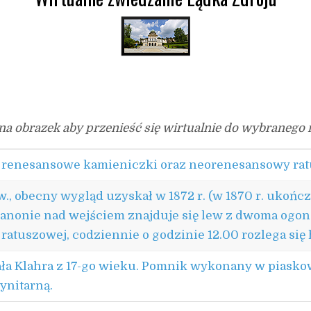
 na obrazek aby przenieść się wirtualnie do wybranego 
i renesansowe kamieniczki oraz neorenesansowy rat
., obecny wygląd uzyskał w 1872 r. (w 1870 r. ukońc
onie nad wejściem znajduje się lew z dwoma ogonam
atuszowej, codziennie o godzinie 12.00 rozlega się h
ała Klahra z 17-go wieku. Pomnik wykonany w piaskowc
ynitarną.