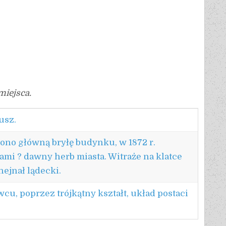
miejsca.
usz.
zono główną bryłę budynku, w 1872 r.
i ? dawny herb miasta. Witraże na klatce
ejnał lądecki.
u, poprzez trójkątny kształt, układ postaci