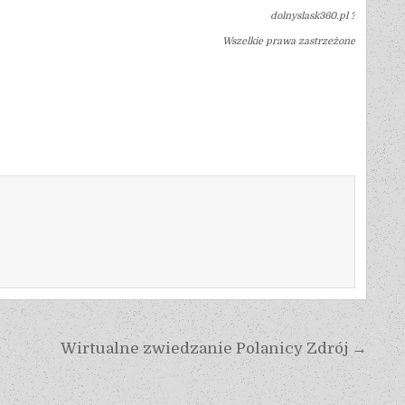
dolnyslask360.pl ?
Wszelkie prawa zastrzeżone
Wirtualne zwiedzanie Polanicy Zdrój →