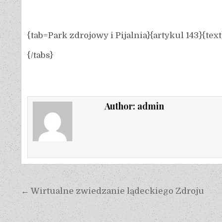
{tab=Park zdrojowy i Pijalnia}{artykul 143}{text
{/tabs}
Author:
admin
← Wirtualne zwiedzanie lądeckiego Zdroju