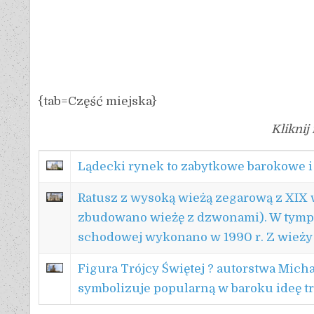
{tab=Część miejska}
Kliknij
Lądecki rynek to zabytkowe barokowe 
Ratusz z wysoką wieżą zegarową z XIX w
zbudowano wieżę z dzwonami). W tympan
schodowej wykonano w 1990 r. Z wieży r
Figura Trójcy Świętej ? autorstwa Mich
symbolizuje popularną w baroku ideę tr