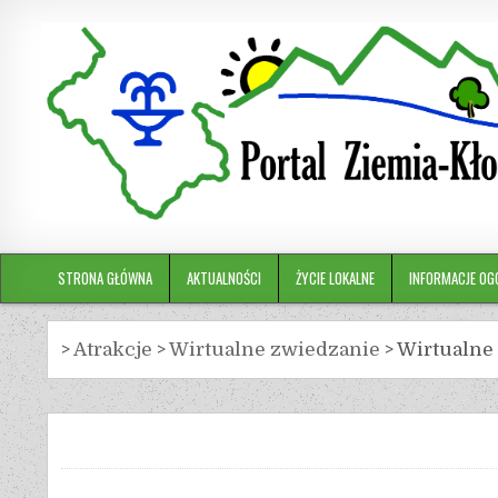
STRONA GŁÓWNA
AKTUALNOŚCI
ŻYCIE LOKALNE
INFORMACJE OG
>
Atrakcje
>
Wirtualne zwiedzanie
>
Wirtualne