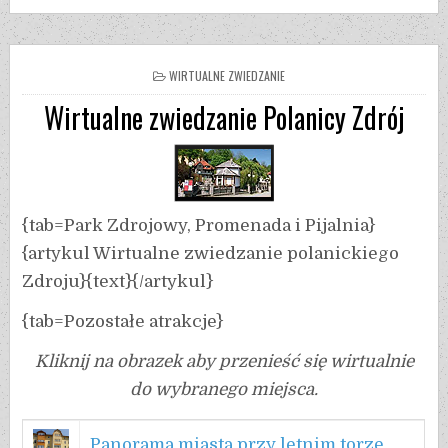
WIRTUALNE ZWIEDZANIE
Wirtualne zwiedzanie Polanicy Zdrój
{tab=Park Zdrojowy, Promenada i Pijalnia}
{artykul Wirtualne zwiedzanie polanickiego
Zdroju}{text}{/artykul}
{tab=Pozostałe atrakcje}
Kliknij na obrazek aby przenieść się wirtualnie
do wybranego miejsca.
Panorama miasta przy letnim torze