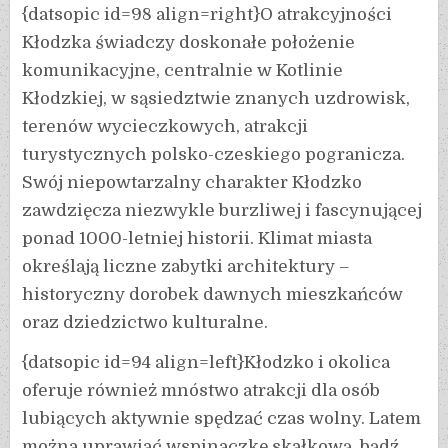
{datsopic id=98 align=right}O atrakcyjności
Kłodzka świadczy doskonałe położenie
komunikacyjne, centralnie w Kotlinie
Kłodzkiej, w sąsiedztwie znanych uzdrowisk,
terenów wycieczkowych, atrakcji
turystycznych polsko-czeskiego pogranicza.
Swój niepowtarzalny charakter Kłodzko
zawdzięcza niezwykle burzliwej i fascynującej
ponad 1000-letniej historii. Klimat miasta
określają liczne zabytki architektury –
historyczny dorobek dawnych mieszkańców
oraz dziedzictwo kulturalne.
{datsopic id=94 align=left}Kłodzko i okolica
oferuje również mnóstwo atrakcji dla osób
lubiących aktywnie spędzać czas wolny. Latem
można uprawiać wspinaczkę skałkową, bądź