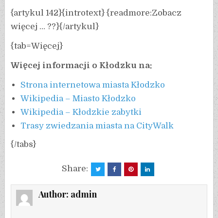
{artykul 142}{introtext} {readmore:Zobacz
więcej … ??}{/artykul}
{tab=Więcej}
Więcej informacji o Kłodzku na:
Strona internetowa miasta Kłodzko
Wikipedia – Miasto Kłodzko
Wikipedia – Kłodzkie zabytki
Trasy zwiedzania miasta na CityWalk
{/tabs}
Share:
Author:
admin