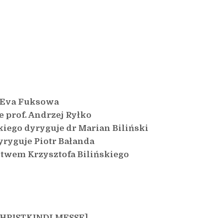
e Eva Fuksowa
e prof. Andrzej Ryłko
iego dyryguje dr Marian Biliński
ryguje Piotr Bałanda
ctwem Krzysztofa Bilińskiego
HRISTKINDLMESSE]