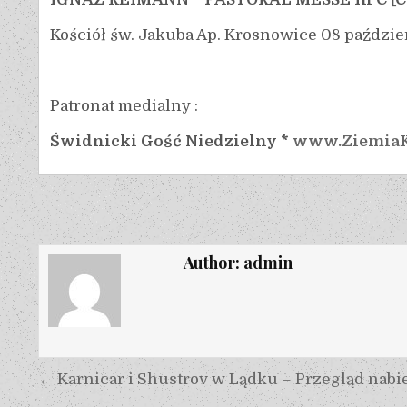
Kościół św. Jakuba Ap. Krosnowice 08 paździer
Patronat medialny :
Świdnicki Gość Niedzielny *
www.ZiemiaK
Author:
admin
← Karnicar i Shustrov w Lądku – Przegląd nabi