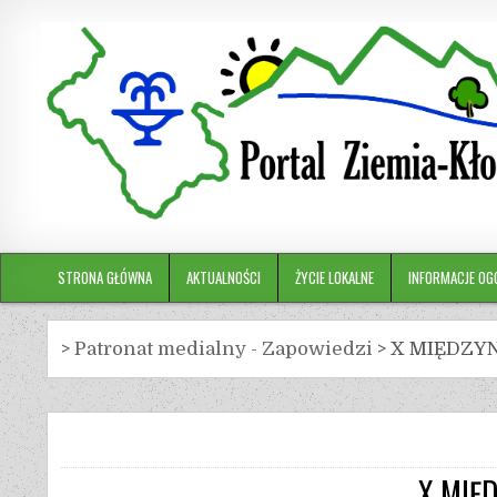
STRONA GŁÓWNA
AKTUALNOŚCI
ŻYCIE LOKALNE
INFORMACJE OG
>
Patronat medialny - Zapowiedzi
>
X MIĘDZY
X MIĘ