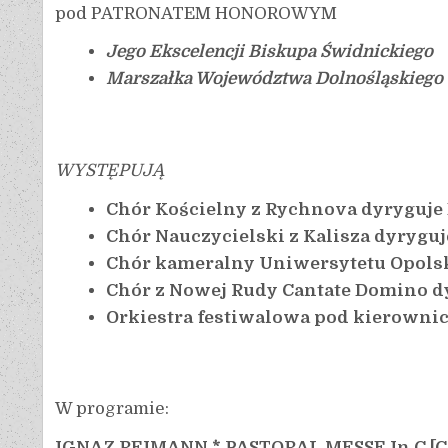
pod PATRONATEM HONOROWYM
Jego Ekscelencji Biskupa Świdnickiego
Marszałka Województwa Dolnośląskiego
WYSTĘPUJĄ
Chór Kościelny z Rychnova dyryguj
Chór Nauczycielski z Kalisza dyryguj
Chór kameralny Uniwersytetu Opolsk
Chór z Nowej Rudy Cantate Domino dy
Orkiestra festiwalowa pod kierowni
W programie:
IGNAZ REIMANN * PASTORAL MESSE In C
[
C