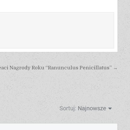
eaci Nagrody Roku “Ranunculus Penicillatus” →
Sortuj:
Najnowsze