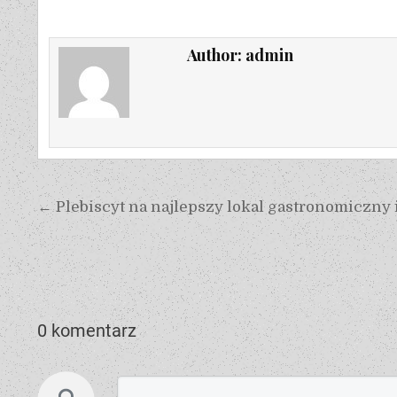
Author:
admin
← Plebiscyt na najlepszy lokal gastronomiczny 
0 komentarz