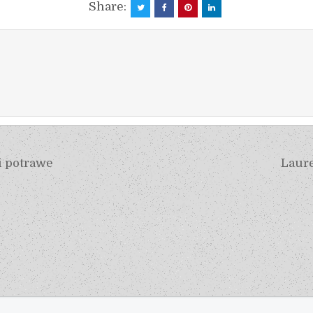
Share:
i potrawe
Laur