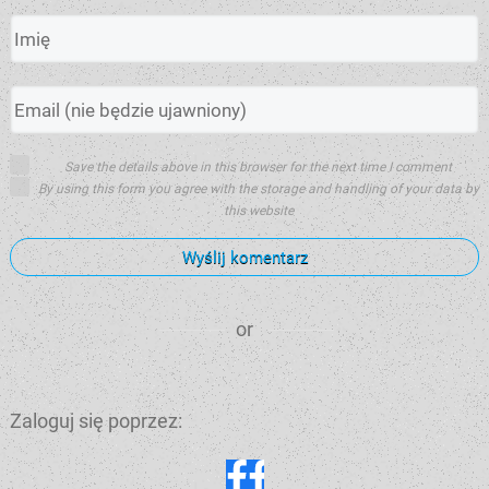
Save the details above in this browser for the next time I comment
By using this form you agree with the storage and handling of your data by
this website
Wyślij komentarz
or
Zaloguj się poprzez: