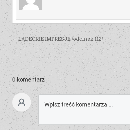
← LĄDECKIE IMPRESJE /odcinek 112/
0 komentarz