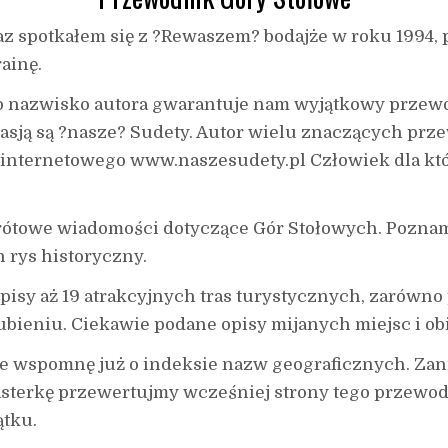
az spotkałem się z ?Rewaszem? bodajże w roku 1994, 
ainę.
 nazwisko autora gwarantuje nam wyjątkowy przewo
pasją są ?nasze? Sudety. Autor wielu znaczących pr
 internetowego www.naszesudety.pl Człowiek dla kt
ótowe wiadomości dotyczące Gór Stołowych. Poznamy 
 rys historyczny.
sy aż 19 atrakcyjnych tras turystycznych, zarówno po
ubieniu. Ciekawie podane opisy mijanych miejsc i ob
e wspomnę już o indeksie nazw geograficznych. Zan
asterkę przewertujmy wcześniej strony tego przewodn
ątku.