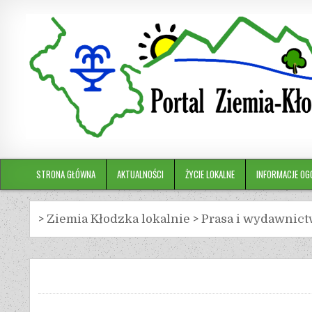
STRONA GŁÓWNA
AKTUALNOŚCI
ŻYCIE LOKALNE
INFORMACJE OG
>
Ziemia Kłodzka lokalnie
>
Prasa i wydawnic