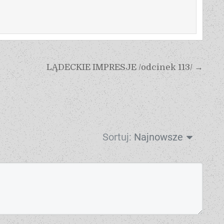
LĄDECKIE IMPRESJE /odcinek 113/ →
Sortuj:
Najnowsze