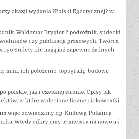
przy okazji wydania ?Polski Egzotycznej? w
dnik. Waldemar Brygier ? podróżnik, sudecki
zewodników czy publikacji prasowych. Twórca
órego Sudety nie mają już zapewne żadnych
m.in. ich położenie, topografię, budowę
 polskiej jak i czeskiej stronie. Opisy tak
iektów, w które wplecione liczne ciekawostki.
im więc odwiedzimy np. Kudowę, Polanicę,
ika. Wtedy odkryjemy te miejsca na nowo a i