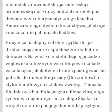
nachodską, nowometską, jaromerzską i
broumowską dość duży oddział sierotek pod
dowództwem charyzmatycznego księdza
Ambroża w ciągu dwóch dni zdobywa, plądruje
i doszczętnie pali miasto Radków.
Husyci za następny cel obierają Bardo, po
drodze sieją śmierć i spustoszenie w Ratnie i
Ścinawce. Na wieść o nadchodzącej pożodze
wójtowie okolicznych wsi chłopów i czeladź
wszelaką co jakąkolwiek bronią posługiwać się
potrafią do niewielkiej osady (Gorzuchów) u
styku handlowych szlaków zwołują. Z miasta
Kłodzka zaś Pan Puta posyła oddział zbrojnego
rycerstwa najemnego, co z całego Śląska a i
innych dzielnic pod jego komendę przybyło…