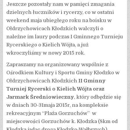
Jeszcze pozostały nam w pamięci zmagania
dzielnych łuczników i rycerzy, co w ostatni
weekend maja ubiegłego roku na boisku w
Ołdrzychowicach Kłodzkich walczyli o
należne im laury podczas I Gminnego Turnieju
Rycerskiego o Kielich Wójta, a już
wkroczyliśmy w nowy 2015 rok.
Zapraszamy na organizowany wspólnie z
Ośrodkiem Kultury i Sportu Gminy Kłodzko w
Ołdrzychowicach Kłodzkich
II Gminny
Turniej Rycerski o Kielich Wójta oraz
Jarmark Średniowieczny
, który odbędzie się
w dniach 30-31maja 2015r, na kompleksie
rekreacyjnym “Plaża Gorzuchów” w
miejscowości Gorzuchów k. Kłodzka (8km od
Kłodzka jadąc drogą Kłodzko-Wałbrzych)