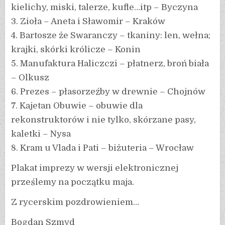
kielichy, miski, talerze, kufle…itp – Byczyna
3. Zioła – Aneta i Sławomir – Kraków
4. Bartosze że Swaranczy – tkaniny: len, wełna;
krajki, skórki królicze – Konin
5. Manufaktura Haliczczi – płatnerz, broń biała
– Olkusz
6. Prezes – płasorzeźby w drewnie – Chojnów
7. Kajetan Obuwie – obuwie dla
rekonstruktorów i nie tylko, skórzane pasy,
kaletki – Nysa
8. Kram u Vlada i Pati – biżuteria – Wrocław
Plakat imprezy w wersji elektronicznej
prześlemy na początku maja.
Z rycerskim pozdrowieniem…
Bogdan Szmyd