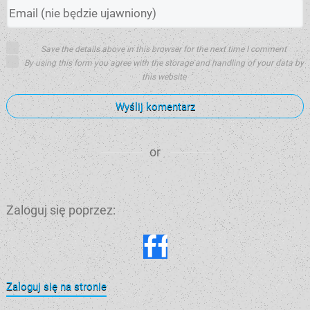
Save the details above in this browser for the next time I comment
By using this form you agree with the storage and handling of your data by
this website
Wyślij komentarz
or
Zaloguj się poprzez:
Zaloguj się na stronie