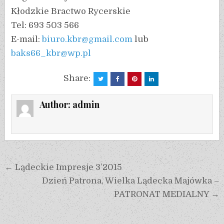
Kłodzkie Bractwo Rycerskie
Tel: 693 503 566
E-mail:
biuro.kbr@gmail.com
lub
baks66_kbr@wp.pl
Share:
Author:
admin
← Lądeckie Impresje 3’2015
Dzień Patrona, Wielka Lądecka Majówka –
PATRONAT MEDIALNY →