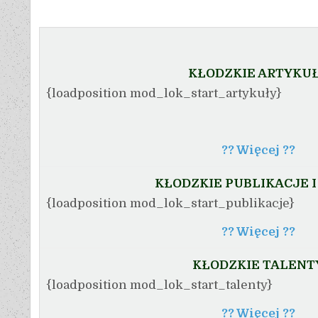
KŁODZKIE ARTYKU
{loadposition mod_lok_start_artykuły}
?? Więcej ??
KŁODZKIE PUBLIKACJE I
{loadposition mod_lok_start_publikacje}
?? Więcej ??
KŁODZKIE TALENT
{loadposition mod_lok_start_talenty}
?? Więcej ??