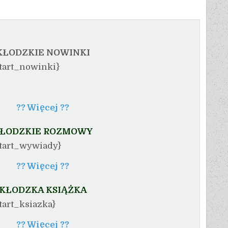
KŁODZKIE NOWINKI
tart_nowinki}
?? Więcej ??
ŁODZKIE ROZMOWY
tart_wywiady}
?? Więcej ??
KŁODZKA KSIĄŻKA
tart_ksiazka}
?? Więcej ??