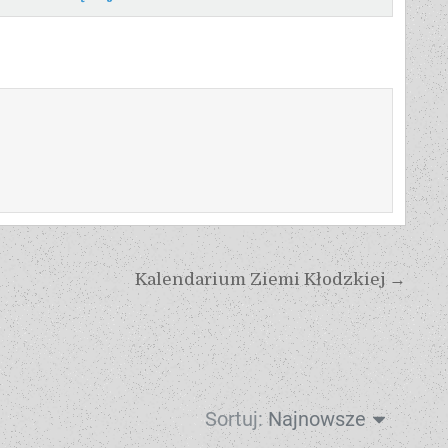
Kalendarium Ziemi Kłodzkiej →
Sortuj:
Najnowsze